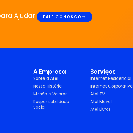
ara Ajudar!
FALE CONOSCO
A Empresa
Serviços
Sobre a Atel
Internet Residencial
Nossa História
Internet Corporativa
Missão e Valores
Atel TV
Responsabilidade
Atel Móvel
Social
Atel Livros