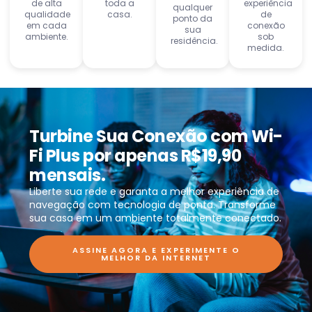
de alta
toda a
experiência
qualquer
qualidade
casa.
de
ponto da
em cada
conexão
sua
ambiente.
sob
residência.
medida.
Turbine Sua Conexão com Wi-
Fi Plus por apenas R$19,90
mensais.
Liberte sua rede e garanta a melhor experiência de
navegação com tecnologia de ponta. Transforme
sua casa em um ambiente totalmente conectado.
ASSINE AGORA E EXPERIMENTE O
MELHOR DA INTERNET