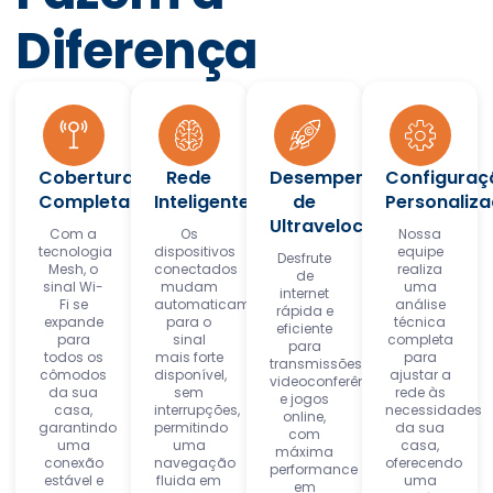
Diferença
Cobertura
Rede
Desempenho
Configuraç
Completa
Inteligente
de
Personaliz
Ultravelocidade
Com a
Os
Nossa
tecnologia
dispositivos
equipe
Desfrute
Mesh, o
conectados
realiza
de
sinal Wi-
mudam
uma
internet
Fi se
automaticamente
análise
rápida e
expande
para o
técnica
eficiente
para
sinal
completa
para
todos os
mais forte
para
transmissões,
cômodos
disponível,
ajustar a
videoconferências
da sua
sem
rede às
e jogos
casa,
interrupções,
necessidades
online,
garantindo
permitindo
da sua
com
uma
uma
casa,
máxima
conexão
navegação
oferecendo
performance
estável e
fluida em
uma
em