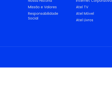
Nossa História
Internet Corporativa
Missão e Valores
Atel TV
Responsabilidade
Atel Móvel
Social
Atel Livros