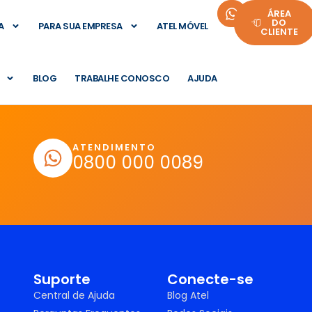
ÁREA
DO
A
PARA SUA EMPRESA
ATEL MÓVEL
CLIENTE
BLOG
TRABALHE CONOSCO
AJUDA
ATENDIMENTO
0800 000 0089
Suporte
Conecte-se
Central de Ajuda
Blog Atel